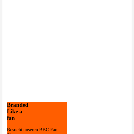
Branded
Like a
fan
Besucht unseren BBC Fan