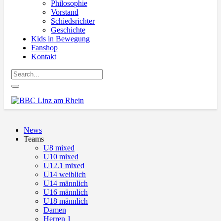
Philosophie
Vorstand
Schiedsrichter
Geschichte
Kids in Bewegung
Fanshop
Kontakt
News
Teams
U8 mixed
U10 mixed
U12.1 mixed
U14 weiblich
U14 männlich
U16 männlich
U18 männlich
Damen
Herren 1