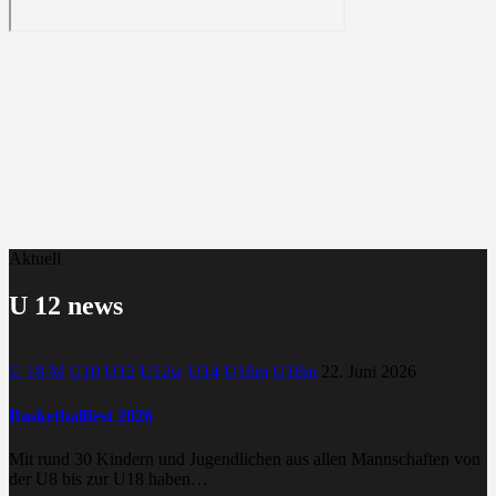
Aktuell
U 12 news
U 18 M
U10
U12
U12w
U14
U16m
U18m
22. Juni 2026
Basketballfest 2026
Mit rund 30 Kindern und Jugendlichen aus allen Mannschaften von
der U8 bis zur U18 haben…