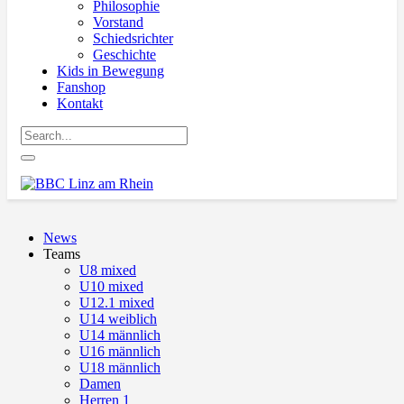
Philosophie
Vorstand
Schiedsrichter
Geschichte
Kids in Bewegung
Fanshop
Kontakt
News
Teams
U8 mixed
U10 mixed
U12.1 mixed
U14 weiblich
U14 männlich
U16 männlich
U18 männlich
Damen
Herren 1