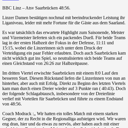
BBC Linz – Atsv Saarbrücken 48:56.
Linzer Damen bestätigen nochmal mit beeindruckender Leistung ihr
Liganiveau, leider mit mehr Fortune für die Gäste aus dem Saarland.
Es war tatsächlich das erwartete Highlight zum Saisonende, Meister
und Vizemeister lieferten sich ein packendes Duell. Für beide Teams
lag in der ersten Halbzeit der Fokus in der Defense, 11:11 und
15:15, wobei die Linzerinnen sich unter dem Druck der
Verteidigung ein paar Fehler erlaubten. Doch auch Saarbrücken
kam
nicht wirklich gut ins Spiel, so neutralisierten sich beide Teams auf
einen Gleichstand von 26:26 zur Halbzeitpause.
Im dritten Viertel erwischte Saarbrücken mit einem 8:0 Lauf den
besseren Start. Diesem Rückstand liefen die Linzerinnen von nun an
hinterher, aber auch mit Erfolg. Direkt zu Beginn des letzten Viertels
kam man durch einen Dreier wieder auf 3 Punkte ran ( 40:43). Doch
der folgende Schlagabtausch, insbesondere von der Dreierlinie
verlief mit Vorteilen für Saarbrücken und führte zu einem Endstand
von 48:56.
Coach Modrack :„ Wir hatten ein tolles Match mit einem starken
Gegner, der zu Recht in die Regionalliga aufsteigen wird. Wir waren
eng dran, hier und da etwas zu nervös, aber haben auch mit einer