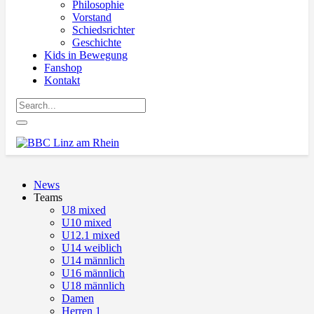
Philosophie
Vorstand
Schiedsrichter
Geschichte
Kids in Bewegung
Fanshop
Kontakt
News
Teams
U8 mixed
U10 mixed
U12.1 mixed
U14 weiblich
U14 männlich
U16 männlich
U18 männlich
Damen
Herren 1