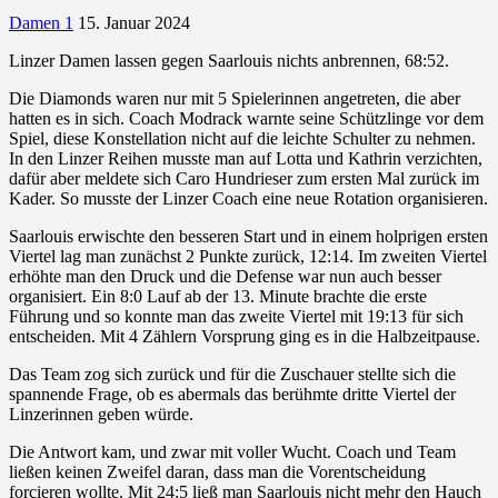
Damen 1
15. Januar 2024
Linzer Damen lassen gegen Saarlouis nichts anbrennen, 68:52.
Die Diamonds waren nur mit 5 Spielerinnen angetreten, die aber
hatten es in sich. Coach Modrack warnte seine Schützlinge vor dem
Spiel, diese Konstellation nicht auf die leichte Schulter zu nehmen.
In den Linzer Reihen musste man auf Lotta und Kathrin verzichten,
dafür aber meldete sich Caro Hundrieser zum ersten Mal zurück im
Kader. So musste der Linzer Coach eine neue Rotation organisieren.
Saarlouis erwischte den
besseren Start und in einem holprigen ersten
Viertel lag man zunächst 2 Punkte zurück, 12:14. Im zweiten Viertel
erhöhte man den Druck und die Defense war nun auch besser
organisiert. Ein 8:0 Lauf ab der 13. Minute brachte die erste
Führung und so konnte man das zweite Viertel mit 19:13 für sich
entscheiden. Mit 4 Zählern Vorsprung ging es in die Halbzeitpause.
Das Team zog sich zurück und für die Zuschauer stellte sich die
spannende Frage, ob es abermals das berühmte dritte Viertel der
Linzerinnen geben würde.
Die Antwort kam, und zwar mit voller Wucht. Coach und Team
ließen keinen Zweifel daran, dass man die Vorentscheidung
forcieren wollte. Mit 24:5 ließ man Saarlouis nicht mehr den Hauch