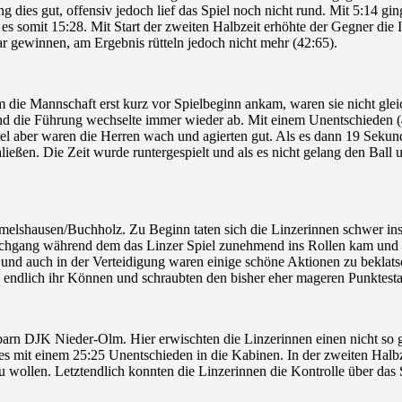
 dies gut, offensiv jedoch lief das Spiel noch nicht rund. Mit 5:14 gin
s somit 15:28. Mit Start der zweiten Halbzeit erhöhte der Gegner die In
ar gewinnen, am Ergebnis rütteln jedoch nicht mehr (42:65).
ie Mannschaft erst kurz vor Spielbeginn ankam, waren sie nicht gleic
nd die Führung wechselte immer wieder ab. Mit einem Unentschieden (43
el aber waren die Herren wach und agierten gut. Als es dann 19 Sekun
ließen. Die Zeit wurde runtergespielt und als es nicht gelang den Ball 
elshausen/Buchholz. Zu Beginn taten sich die Linzerinnen schwer ins 
chgang während dem das Linzer Spiel zunehmend ins Rollen kam und de
en und auch in der Verteidigung waren einige schöne Aktionen zu bek
dann endlich ihr Können und schraubten den bisher eher mageren Punkte
arn DJK Nieder-Olm. Hier erwischten die Linzerinnen einen nicht so g
es mit einem 25:25 Unentschieden in die Kabinen. In der zweiten Halbze
wollen. Letztendlich konnten die Linzerinnen die Kontrolle über das 