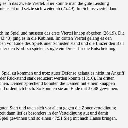
g es in das zweite Viertel. Hier konnte man die gute Leistung
tensität und setzte sich weiter ab (25:49). Im Schlussviertel dann
h im Spiel und mussten das erste Viertel knapp abgeben (26:19). Die
:43) ging es in die Kabinen. Im dritten Viertel gelang es den
den vor Ende des Spiels unentschieden stand und die Linzer den Ball
unter den Korb zu spielen, sorgte ein Dreier für die Entscheidung
Spiel zu kommen und trotz guter Defense gelang es nicht im Angriff
r Rückstand stark reduziert werden konnte (18:16). Im dritten
latschen. Dementsprechend konnten die Damen mit einem knappen
stand ordentlich hoch. So konnten sie am Ende mit 37:48 gewinnen.
uten Start und taten sich vor allem gegen die Zonenverteidigung
it dann lief es besonders in der Verteidigung gut und damit
Spiel gewinnen und so einen 47:51 Sieg mit nach Hause bringen.