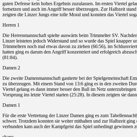
guten Defense kein hohes Ergebnis zuzulassen. Im ersten Viertel gelang
fortsetzen und auch im Angriff besser überzeugen. Zur Halbzeit stand e
zeigten die Linzer Jungs eine tolle Moral und konnten das Viertel sog
Herren 1
Die Herrenmannschaft spielte auswärts beim Trimmelter SV. Nachdem d
Linzer leisteten jedoch Widerstand und so wurde das Spiel knapper u
Trimmeltern noch mal etwas davon zu ziehen (66:56), im Schlussviert
hatten ging es darum den Angriff konzentriert und erfolgreich abzusch
(81:84).
Damen 2
Die zweite Damenmannschaft gastierte bei der Spielgemeinschaft Emm
zu überzeugen. Mit einem Stand von 13:6 ging es in den zweiten Dur
Viertel gelang es dann immer besser den Ball im Netz unterzubring
Vorsprung ins letzte Viertel starten (25:28). In diesem zeigten sie 
Damen 1
Für die erste Vertretung der Linzer Damen ging es zum Tabellennachb
schwer. Trotzdem konnten sie weiter mithalten und zur Halbzeit ging 
verbunden kam auch der Kampfgeist das Spiel unbedingt gewinnen zu 
share: