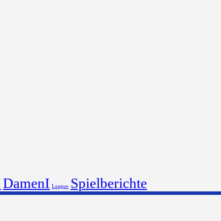
I
DamenI
Spielberichte
League