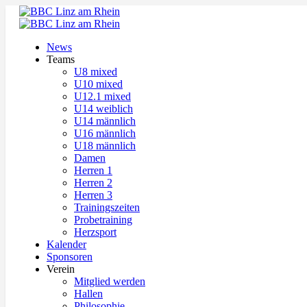
News
Teams
U8 mixed
U10 mixed
U12.1 mixed
U14 weiblich
U14 männlich
U16 männlich
U18 männlich
Damen
Herren 1
Herren 2
Herren 3
Trainingszeiten
Probetraining
Herzsport
Kalender
Sponsoren
Verein
Mitglied werden
Hallen
Philosophie