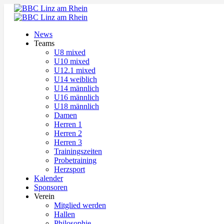
News
Teams
U8 mixed
U10 mixed
U12.1 mixed
U14 weiblich
U14 männlich
U16 männlich
U18 männlich
Damen
Herren 1
Herren 2
Herren 3
Trainingszeiten
Probetraining
Herzsport
Kalender
Sponsoren
Verein
Mitglied werden
Hallen
Philosophie