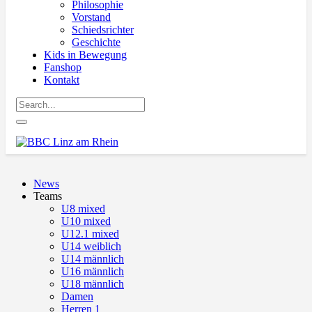
Philosophie
Vorstand
Schiedsrichter
Geschichte
Kids in Bewegung
Fanshop
Kontakt
News
Teams
U8 mixed
U10 mixed
U12.1 mixed
U14 weiblich
U14 männlich
U16 männlich
U18 männlich
Damen
Herren 1