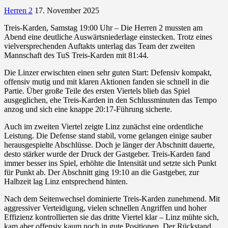
Herren 2
17. November 2025
Treis-Karden, Samstag 19:00 Uhr – Die Herren 2 mussten am
Abend eine deutliche Auswärtsniederlage einstecken. Trotz eines
vielversprechenden Auftakts unterlag das Team der zweiten
Mannschaft des TuS Treis-Karden mit 81:44.
Die Linzer erwischten einen sehr guten Start: Defensiv kompakt,
offensiv mutig und mit klaren Aktionen fanden sie schnell in die
Partie. Über große Teile des ersten Viertels blieb das Spiel
ausgeglichen, ehe Treis-Karden in den Schlussminuten das Tempo
anzog und sich eine knappe 20:17-Führung sicherte.
Auch im zweiten Viertel zeigte Linz zunächst eine ordentliche
Leistung. Die Defense stand stabil, vorne gelangen einige sauber
herausgespielte Abschlüsse. Doch je länger der Abschnitt dauerte,
desto stärker wurde der Druck der Gastgeber. Treis-Karden fand
immer besser ins Spiel, erhöhte die Intensität und setzte sich Punkt
für Punkt ab. Der Abschnitt ging 19:10 an die Gastgeber, zur
Halbzeit lag Linz entsprechend hinten.
Nach dem Seitenwechsel dominierte Treis-Karden zunehmend. Mit
aggressiver Verteidigung, vielen schnellen Angriffen und hoher
Effizienz kontrollierten sie das dritte Viertel klar – Linz mühte sich,
kam aber offensiv kaum noch in gute Positionen. Der Rückstand