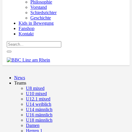
Philosophie
Vorstand
Schiedsrichter
Geschichte
Kids in Bewegung
Fanshop
Kontakt
News
Teams
U8 mixed
U10 mixed
U12.1 mixed
U14 weiblich
U14 männlich
U16 männlich
U18 männlich
Damen
Herren 1