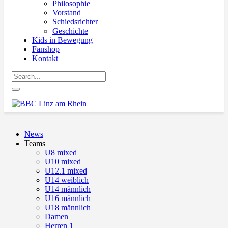
Philosophie
Vorstand
Schiedsrichter
Geschichte
Kids in Bewegung
Fanshop
Kontakt
News
Teams
U8 mixed
U10 mixed
U12.1 mixed
U14 weiblich
U14 männlich
U16 männlich
U18 männlich
Damen
Herren 1