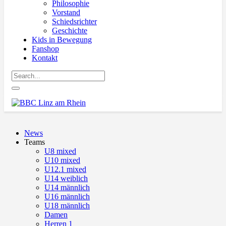
Philosophie
Vorstand
Schiedsrichter
Geschichte
Kids in Bewegung
Fanshop
Kontakt
News
Teams
U8 mixed
U10 mixed
U12.1 mixed
U14 weiblich
U14 männlich
U16 männlich
U18 männlich
Damen
Herren 1