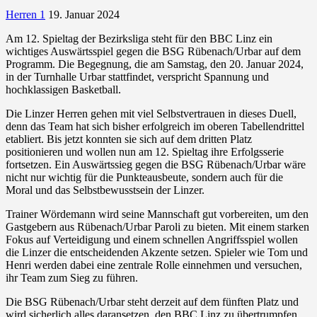
Herren 1
19. Januar 2024
Am 12. Spieltag der Bezirksliga steht für den BBC Linz ein
wichtiges Auswärtsspiel gegen die BSG Rübenach/Urbar auf dem
Programm. Die Begegnung, die am Samstag, den 20. Januar 2024,
in der Turnhalle Urbar stattfindet, verspricht Spannung und
hochklassigen Basketball.
Die Linzer Herren gehen mit viel Selbstvertrauen in dieses Duell,
denn das Team hat sich bisher erfolgreich im oberen Tabellendrittel
etabliert. Bis jetzt konnten sie sich auf dem dritten Platz
positionieren und wollen nun am 12. Spieltag ihre Erfolgsserie
fortsetzen. Ein Auswärtssieg gegen die BSG Rübenach/Urbar wäre
nicht nur wichtig für die Punkteausbeute, sondern auch für die
Moral und das Selbstbewusstsein der Linzer.
Trainer Wördemann wird seine Mannschaft gut vorbereiten, um den
Gastgebern aus Rübenach/Urbar Paroli zu bieten. Mit einem starken
Fokus auf Verteidigung und einem schnellen Angriffsspiel wollen
die Linzer die entscheidenden Akzente setzen. Spieler wie Tom und
Henri werden dabei eine zentrale Rolle einnehmen und versuchen,
ihr Team zum Sieg zu führen.
Die BSG Rübenach/Urbar steht derzeit auf dem fünften Platz und
wird sicherlich alles daransetzen, den BBC Linz zu übertrumpfen.