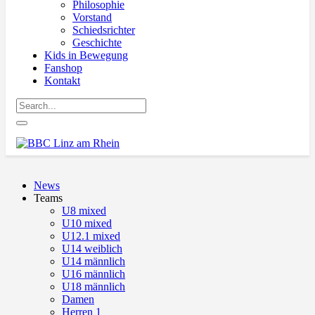
Philosophie
Vorstand
Schiedsrichter
Geschichte
Kids in Bewegung
Fanshop
Kontakt
News
Teams
U8 mixed
U10 mixed
U12.1 mixed
U14 weiblich
U14 männlich
U16 männlich
U18 männlich
Damen
Herren 1