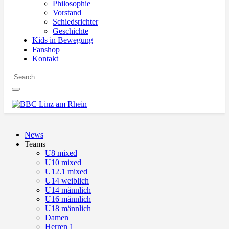
Philosophie
Vorstand
Schiedsrichter
Geschichte
Kids in Bewegung
Fanshop
Kontakt
News
Teams
U8 mixed
U10 mixed
U12.1 mixed
U14 weiblich
U14 männlich
U16 männlich
U18 männlich
Damen
Herren 1