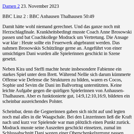
Damen 2
23. November 2023
BBC Linz 2 : BBC Anhausen Thalhausen 50:49
Damit hätte wohl niemand gerechnet. Und das ganze noch mit
Herzschlagfinale. Krankheitsbedingt musste Coach Anne Brosowski
passen und bat Coachkollege Modrack um Vertretung. Die Ansage
war klar : Heute sollte ein Feuerwerk abgebrannt werden. Das
nahmen Brosowskis Schützlinge gerne an. Angeführt von einer
umsichtigen Dani wurden alle Spielerinnen geschickt in Szene
gesetzt.
Neben Kira und Steffi machte heute insbesondere Fabienne ein
starkes Spiel unter dem Brett. Während Nellie sich darum kümmerte
Offense wie Defense die Strukturen zu bilden, waren es Cocos,
Sophie und Sevim die Dani im Ballvortrag unterstützten. Keine
leichte Aufgabe gegen die quirligen Spielerinnen von Anhausen-
Thalhausen. Aber es funktionierte gut, 14:9,12:10,16:9, bildeten ein
scheinbar ausreichendes Polster.
Scheinbar, denn die Gegnerinnen gaben sich nicht auf und legten
noch mal alles in die Waagschale. Bei den Linzerinnen ließ die Kraft
nach und kurz vor Spielende war man plötzlich einen Punkt zurück.
Modrack musste seine Auszeiten geschickt einsetzen, zumal im
Schlussabschnitt Dani wegen einer Oberschenkelzerrung passen