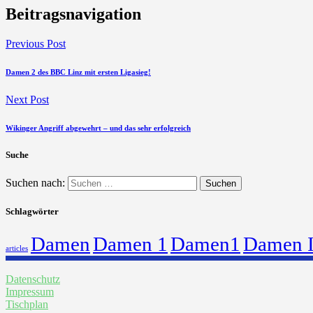
Beitragsnavigation
Previous Post
Damen 2 des BBC Linz mit ersten Ligasieg!
Next Post
Wikinger Angriff abgewehrt – und das sehr erfolgreich
Suche
Suchen nach:
Schlagwörter
Damen
Damen 1
Damen1
Damen 
articles
Datenschutz
Impressum
Tischplan