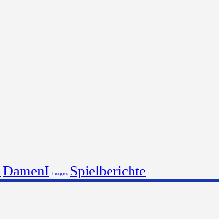
I
DamenI
Spielberichte
League