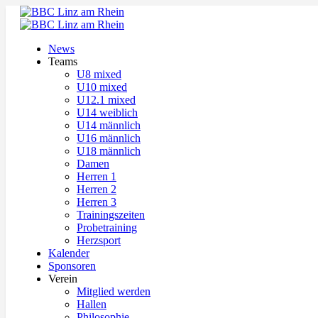
News
Teams
U8 mixed
U10 mixed
U12.1 mixed
U14 weiblich
U14 männlich
U16 männlich
U18 männlich
Damen
Herren 1
Herren 2
Herren 3
Trainingszeiten
Probetraining
Herzsport
Kalender
Sponsoren
Verein
Mitglied werden
Hallen
Philosophie