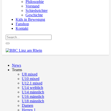
Philosophie
Vorstand
Schiedsrichter
Geschichte
Kids in Bewegung
Fanshop
Kontakt
News
Teams
U8 mixed
U10 mixed
U12.1 mixed
U14 weiblich
U14 männlich
U16 männlich
U18 männlich
Damen
Herren 1