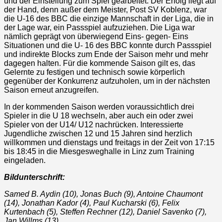
und der Einstellung zum Spiel gearbeitet. Der Erfolg liegt auf
der Hand, denn außer dem Meister, Post SV Koblenz, war
die U-16 des BBC die einzige Mannschaft in der Liga, die in
der Lage war, ein Passspiel aufzuziehen. Die Liga war
nämlich geprägt von überwiegend Eins- gegen- Eins
Situationen und die U- 16 des BBC konnte durch Passspiel
und indirekte Blocks zum Ende der Saison mehr und mehr
dagegen halten. Für die kommende Saison gilt es, das
Gelernte zu festigen und technisch sowie körperlich
gegenüber der Konkurrenz aufzuholen, um in der nächsten
Saison erneut anzugreifen.
In der kommenden Saison werden voraussichtlich drei
Spieler in die U 18 wechseln, aber auch ein oder zwei
Spieler von der U14/ U12 nachrücken. Interessierte
Jugendliche zwischen 12 und 15 Jahren sind herzlich
willkommen und dienstags und freitags in der Zeit von 17:15
bis 18:45 in die Miesgesweghalle in Linz zum Training
eingeladen.
Bildunterschrift:
Samed B. Aydin (10), Jonas Buch (9), Antoine Chaumont
(14), Jonathan Kador (4), Paul Kucharski (6), Felix
Kurtenbach (5), Steffen Rechner (12), Daniel Savenko (7),
Jan Willms (13).