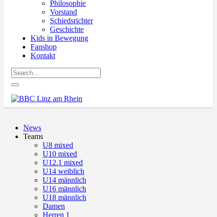
Philosophie
Vorstand
Schiedsrichter
Geschichte
Kids in Bewegung
Fanshop
Kontakt
News
Teams
U8 mixed
U10 mixed
U12.1 mixed
U14 weiblich
U14 männlich
U16 männlich
U18 männlich
Damen
Herren 1