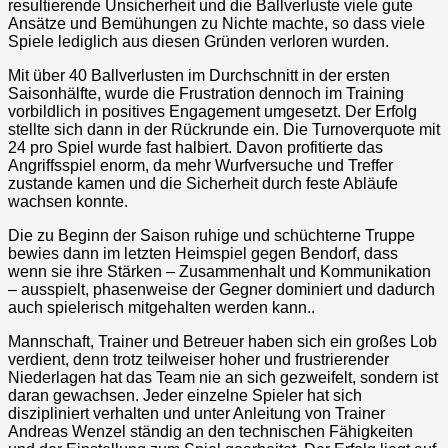
resultierende Unsicherheit und die Ballverluste viele gute
Ansätze und Bemühungen zu Nichte machte, so dass viele
Spiele lediglich aus diesen Gründen verloren wurden.
Mit über 40 Ballverlusten im Durchschnitt in der ersten
Saisonhälfte, wurde die Frustration dennoch im Training
vorbildlich in positives Engagement umgesetzt. Der Erfolg
stellte sich dann in der Rückrunde ein. Die Turnoverquote mit
24 pro Spiel wurde fast halbiert. Davon profitierte das
Angriffsspiel enorm, da mehr Wurfversuche und Treffer
zustande kamen und die Sicherheit durch feste Abläufe
wachsen konnte.
Die zu Beginn der Saison ruhige und schüchterne Truppe
bewies dann im letzten Heimspiel gegen Bendorf, dass
wenn sie ihre Stärken – Zusammenhalt und Kommunikation
– ausspielt, phasenweise der Gegner dominiert und dadurch
auch spielerisch mitgehalten werden kann..
Mannschaft, Trainer und Betreuer haben sich ein großes Lob
verdient, denn trotz teilweiser hoher und frustrierender
Niederlagen hat das Team nie an sich gezweifelt, sondern ist
daran gewachsen. Jeder einzelne Spieler hat sich
diszipliniert verhalten und unter Anleitung von Trainer
Andreas Wenzel ständig an den technischen Fähigkeiten