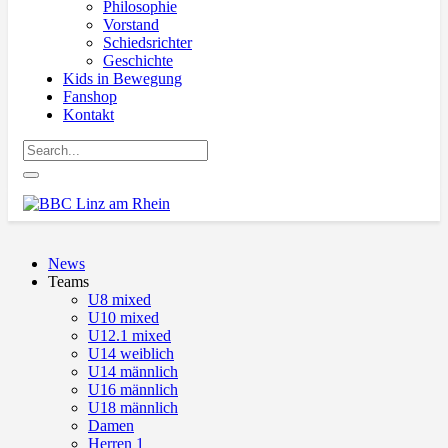
Philosophie
Vorstand
Schiedsrichter
Geschichte
Kids in Bewegung
Fanshop
Kontakt
News
Teams
U8 mixed
U10 mixed
U12.1 mixed
U14 weiblich
U14 männlich
U16 männlich
U18 männlich
Damen
Herren 1