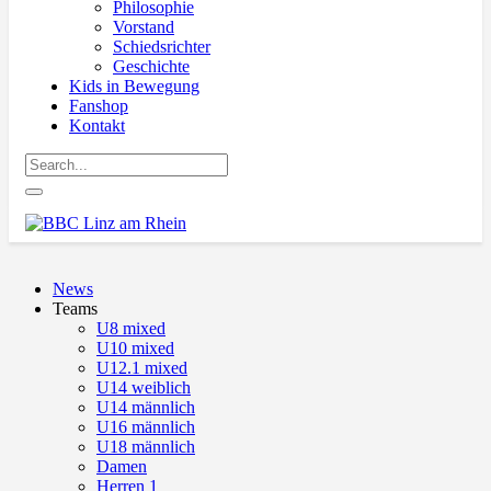
Philosophie
Vorstand
Schiedsrichter
Geschichte
Kids in Bewegung
Fanshop
Kontakt
News
Teams
U8 mixed
U10 mixed
U12.1 mixed
U14 weiblich
U14 männlich
U16 männlich
U18 männlich
Damen
Herren 1