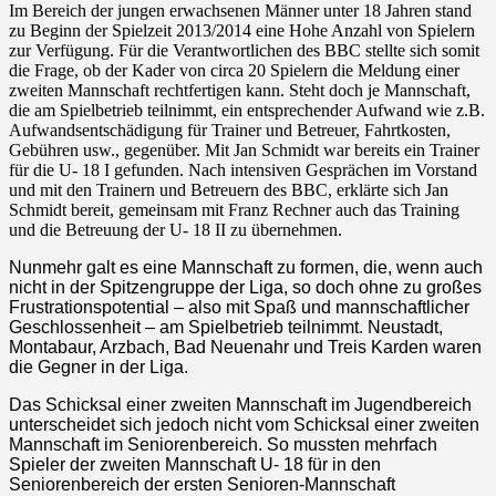
Im Bereich der jungen erwachsenen Männer unter 18 Jahren stand
zu Beginn der Spielzeit 2013/2014 eine Hohe Anzahl von Spielern
zur Verfügung. Für die Verantwortlichen des BBC stellte sich somit
die Frage, ob der Kader von circa 20 Spielern die Meldung einer
zweiten Mannschaft rechtfertigen kann. Steht doch je Mannschaft,
die am Spielbetrieb teilnimmt, ein entsprechender Aufwand wie z.B.
Aufwandsentschädigung für Trainer und Betreuer, Fahrtkosten,
Gebühren usw., gegenüber. Mit Jan Schmidt war bereits ein Trainer
für die U- 18 I gefunden. Nach intensiven Gesprächen im Vorstand
und mit den Trainern und Betreuern des BBC, erklärte sich Jan
Schmidt bereit, gemeinsam mit Franz Rechner auch das Training
und die Betreuung der U- 18 II zu übernehmen.
Nunmehr galt es eine Mannschaft zu formen, die, wenn auch
nicht in der Spitzengruppe der Liga, so doch ohne zu großes
Frustrationspotential – also mit Spaß und mannschaftlicher
Geschlossenheit – am Spielbetrieb teilnimmt. Neustadt,
Montabaur, Arzbach, Bad Neuenahr und Treis Karden waren
die Gegner in der Liga.
Das Schicksal einer zweiten Mannschaft im Jugendbereich
unterscheidet sich jedoch nicht vom Schicksal einer zweiten
Mannschaft im Seniorenbereich. So mussten mehrfach
Spieler der zweiten Mannschaft U- 18 für in den
Seniorenbereich der ersten Senioren-Mannschaft