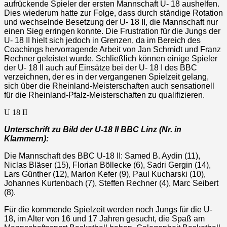
aufrückende Spieler der ersten Mannschaft U- 18 aushelfen.
Dies wiederum hatte zur Folge, dass durch ständige Rotation
und wechselnde Besetzung der U- 18 II, die Mannschaft nur
einen Sieg erringen konnte. Die Frustration für die Jungs der
U- 18 II hielt sich jedoch in Grenzen, da im Bereich des
Coachings hervorragende Arbeit von Jan Schmidt und Franz
Rechner geleistet wurde. Schließlich können einige Spieler
der U- 18 II auch auf Einsätze bei der U- 18 I des BBC
verzeichnen, der es in der vergangenen Spielzeit gelang,
sich über die Rheinland-Meisterschaften auch sensationell
für die Rheinland-Pfalz-Meisterschaften zu qualifizieren.
U 18 II
Unterschrift zu Bild der U-18 II BBC Linz (Nr. in
Klammern):
Die Mannschaft des BBC U-18 II: Samed B. Aydin (11),
Niclas Bläser (15), Florian Böllecke (6), Sadri Gergin (14),
Lars Günther (12), Marlon Kefer (9), Paul Kucharski (10),
Johannes Kurtenbach (7), Steffen Rechner (4), Marc Seibert
(8).
Für die kommende Spielzeit werden noch Jungs für die U-
18, im Alter von 16 und 17 Jahren gesucht, die Spaß am